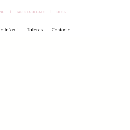
NE
TARJETA REGALO
|
BLOG
|
o-Infantil
Talleres
Contacto