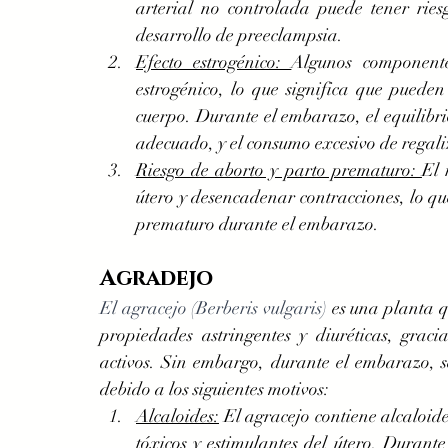
arterial no controlada puede tener ries
desarrollo de preeclampsia.
Efecto estrogénico: 
Algunos componentes
estrogénico, lo que significa que puede
cuerpo. Durante el embarazo, el equilibr
adecuado, y el consumo excesivo de regaliz 
Riesgo de aborto y parto prematuro: 
El 
útero y desencadenar contracciones, lo qu
prematuro durante el embarazo.
Agradejo
El agracejo (Berberis vulgaris) 
es una planta q
propiedades astringentes y diuréticas, graci
activos. Sin embargo, durante el embarazo, s
debido a los siguientes motivos:
Alcaloides:
 El agracejo contiene alcaloid
tóxicos y estimulantes del útero. Durant