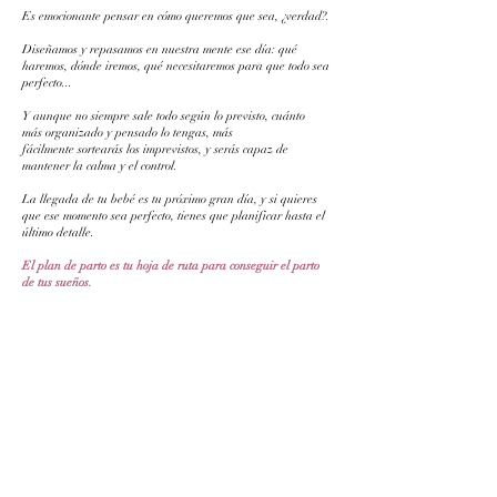
Es emocionante pensar en cómo queremos que sea, ¿verdad?.
Diseñamos y repasamos en nuestra mente
ese día: qué
haremos, dónde iremos, qué necesitaremos para que todo sea
perfecto...
Y aunque no siempre sale todo según lo previsto, cuánto
más organizado y pensado lo tengas, más
fácilmente sortearás los imprevistos, y serás capaz de
mantener la calma y el control.
La llegada de tu bebé es tu próximo gran día, y si quieres
que ese momento sea perfecto, tienes que planificar hasta el
último detalle.
El plan de parto es tu hoja de ruta para conseguir el parto
de tus sueños.