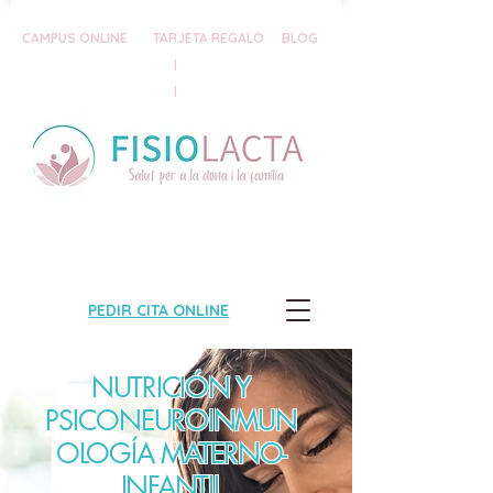
CAMPUS ONLINE
TARJETA REGALO
BLOG
|
|
PEDIR CITA ONLINE
NUTRICIÓN Y
PSICONEUROINMUN
OLOGÍA MATERNO-
INFANTIL