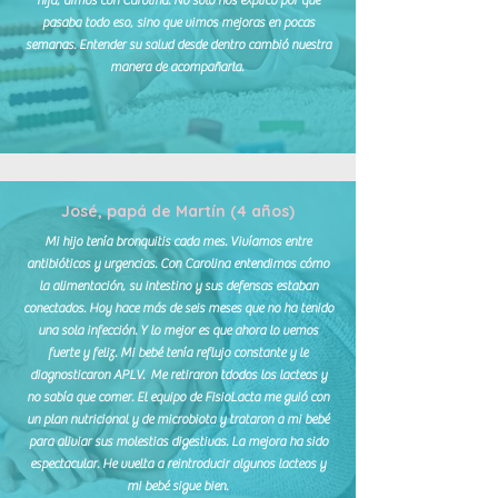
hija, dimos con Carolina. No solo nos explicó por qué
pasaba todo eso, sino que vimos mejoras en pocas
semanas. Entender su salud desde dentro cambió nuestra
manera de acompañarla.
José, papá de Martín (4 años)
Mi hijo tenía bronquitis cada mes. Vivíamos entre
antibióticos y urgencias. Con Carolina entendimos cómo
la alimentación, su intestino y sus defensas estaban
conectados. Hoy hace más de seis meses que no ha tenido
una sola infección. Y lo mejor es que ahora lo vemos
fuerte y feliz. Mi bebé tenía reflujo constante y le
diagnosticaron APLV. Me retiraron tdodos los lacteos y
no sabía que comer. El equipo de FisioLacta me guió con
un plan nutricional y de microbiota y trataron a mi bebé
para aliviar sus molestias digestivas. La mejora ha sido
espectacular. He vuelta a reintroducir algunos lacteos y
mi bebé sigue bien.