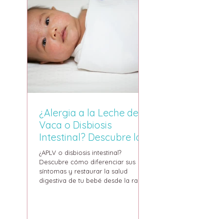
¿Alergia a la Leche de
Vaca o Disbiosis
Intestinal? Descubre la
Relación entre Disbiosis
¿APLV o disbiosis intestinal?
Intestinal y Alergia a la
Descubre cómo diferenciar sus
síntomas y restaurar la salud
Proteína de la Leche de
digestiva de tu bebé desde la raíz.
Vaca (APLV)