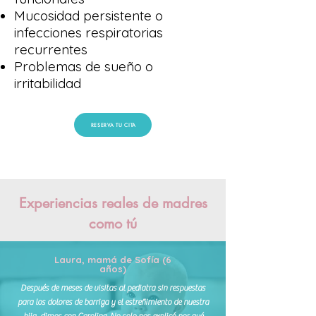
Mucosidad persistente o
infecciones respiratorias
recurrentes
Problemas de sueño o
irritabilidad
RESERVA TU CITA
Experiencias reales de madres
como tú
Laura, mamá de Sofía (6
años)
Después de meses de visitas al pediatra sin respuestas
para los dolores de barriga y el estreñimiento de nuestra