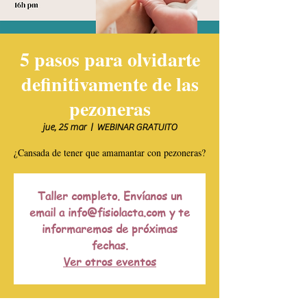
5 pasos para olvidarte
definitivamente de las
pezoneras
jue, 25 mar
  |  
WEBINAR GRATUITO
¿Cansada de tener que amamantar con pezoneras?
Taller completo. Envíanos un
email a info@fisiolacta.com y te
informaremos de próximas
fechas.
Ver otros eventos