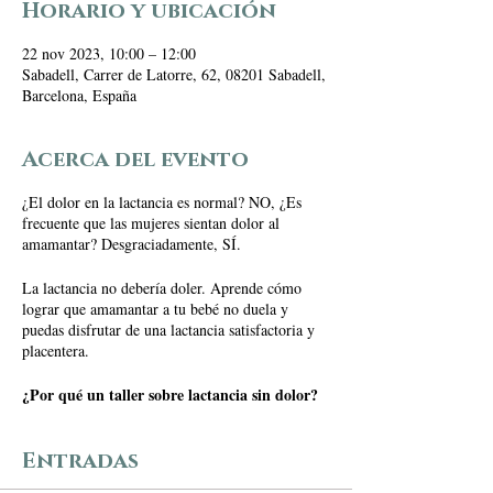
Horario y ubicación
22 nov 2023, 10:00 – 12:00
Sabadell, Carrer de Latorre, 62, 08201 Sabadell,
Barcelona, España
Acerca del evento
¿El dolor en la lactancia es normal? NO, ¿Es
frecuente que las mujeres sientan dolor al
amamantar? Desgraciadamente, SÍ.
La lactancia no debería doler. Aprende cómo
lograr que amamantar a tu bebé no duela y
puedas disfrutar de una lactancia satisfactoria y
placentera.
¿Por qué un taller sobre lactancia sin dolor?
La lactancia nunca debe ser dolorosa, pero el
dolor está presente demasiado frecuentemente en
Entradas
la lactancia de muchas mujeres. El 75% de las
consultas de lactancia que atendemos en consulta