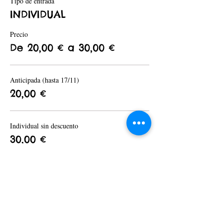
Tipo de entrada
INDIVIDUAL
La lactancia debe ser una experiencia hermosa y
sin dolor. Únete a nuestro taller "Amamantar sin
Dolor" y descubre cómo hacerlo posible.
Precio
De 20,00 € a 30,00 €
Plazas limitadas. ¡Regístrate hoy!
Anticipada (hasta 17/11)
20,00 €
Individual sin descuento
30,00 €
Compartir este evento