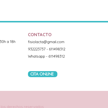
CONTACTO
:30h a 18h
fisiolacta@gmail.com
932223737 - 611498312
Whatsapp - 611498312
CITA ONLINE
os los derechos reservados