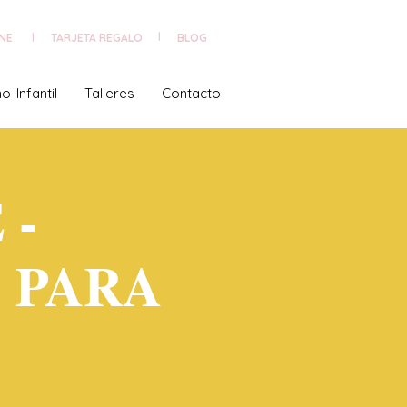
NE
TARJETA REGALO
|
BLOG
|
o-Infantil
Talleres
Contacto
 -
 PARA