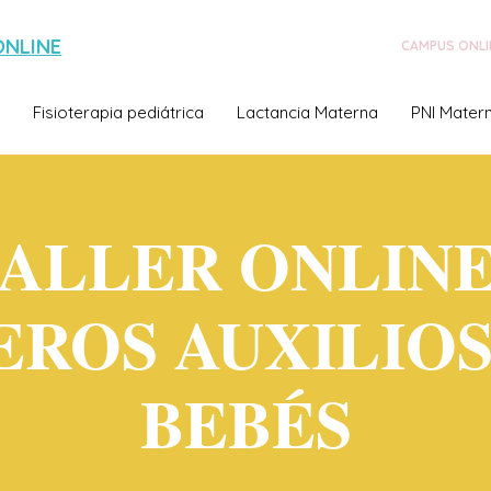
ONLINE
CAMPUS ONLI
Fisioterapia pediátrica
Lactancia Materna
PNI Matern
ALLER ONLINE
EROS AUXILIOS
BEBÉS