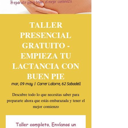
TALLER
PRESENCIAL
GRATUITO -
EMPIEZA TU
LACTANCIA CON
BUEN PIE
mar, 09 may
  |  
Carrer Latorre, 62 Sabadell
Descubre todo lo que necesitas saber para
prepararte ahora que estás embarazada y tener el
mejor comienzo
Taller completo. Envíanos un