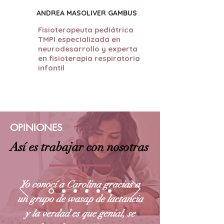
ANDREA MASOLIVER GAMBUS
Fisioterapeuta pediátrica
TMPI especializada en
neurodesarrollo y experta
en fisioterapia respiratoria
infantil
OPINIONES
Así es trabajar con nosotras
Yo conocí a Carolina gracias a
un grupo de wasap de lactancia
y la verdad es que genial, se