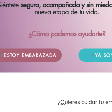
iéntete
segura, acompañada y sin miedo
nueva etapa de tu vida.
¿Cómo podemos ayudarte?
ESTOY EMBARAZADA
YA SO
¿Quieres cuidar tu e