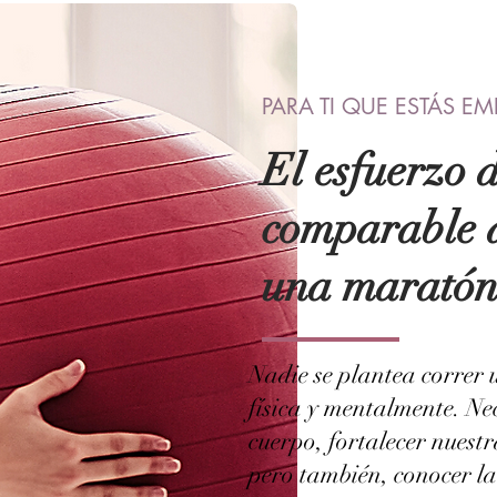
PARA TI QUE ESTÁS 
El esfuerzo d
comparable a
una marató
Nadie se plantea correr
física y mentalmente. Ne
cuerpo, fortalecer nuestr
pero también, conocer la 