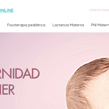
ONLINE
CAMPUS ONLI
Fisioterapia pediátrica
Lactancia Materna
PNI Matern
RNIDAD
NER