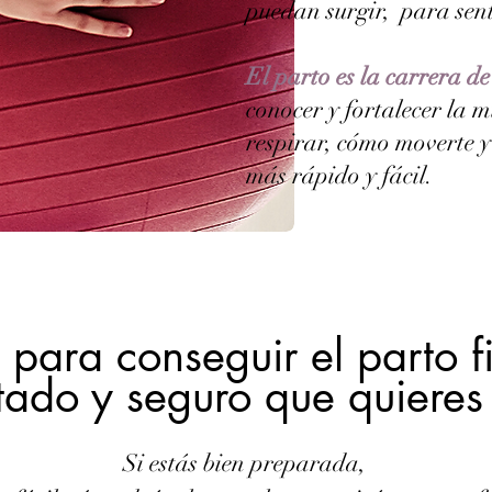
puedan surgir, para sent
El parto es la carrera de
conocer y fortalecer la m
respirar, cómo moverte y
más rápido y fácil.
 para conseguir el parto
f
tado y
seguro que quieres
Si estás bien preparada,