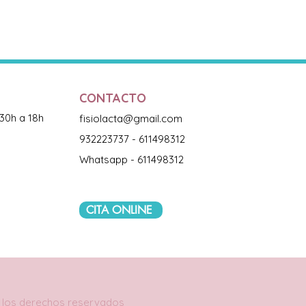
CONTACTO
:30h a 18h
fisiolacta@gmail.com
932223737 - 611498312
Whatsapp - 611498312
CITA ONLINE
os los derechos reservados