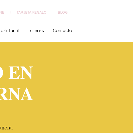
NE
TARJETA REGALO
|
BLOG
|
o-Infantil
Talleres
Contacto
 EN
RNA
ancia.