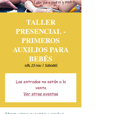
TALLER
PRESENCIAL -
PRIMEROS
AUXILIOS PARA
BEBÉS
sáb, 23 nov
  |  
Sabadell
Las entradas no están a la
venta
Ver otros eventos