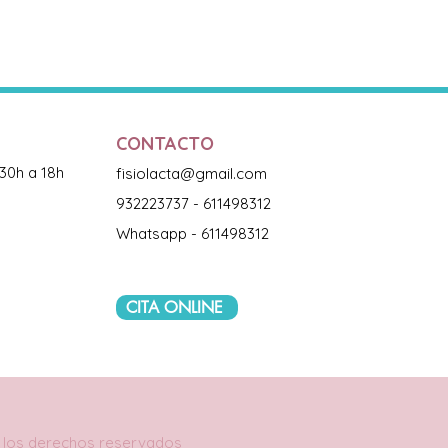
CONTACTO
:30h a 18h
fisiolacta@gmail.com
932223737 - 611498312
Whatsapp - 611498312
CITA ONLINE
os los derechos reservados