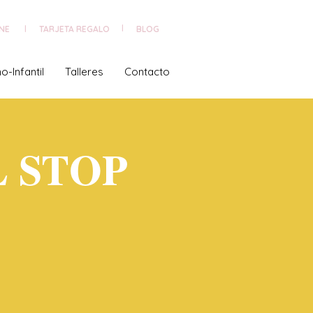
NE
TARJETA REGALO
|
BLOG
|
o-Infantil
Talleres
Contacto
 STOP