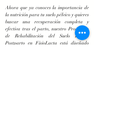
Ahora que ya conoces la importancia de 
la nutrición para tu suelo pélvico y quieres 
buscar una recuperación completa y 
efectiva tras el parto, nuestro Programa 
de Rehabilitación del Suelo Pélvico 
Postparto en FisioLacta está diseñado 
para ayudarte. Ofrecemos un enfoque 
integral que incluye ejercicios 
especializados, asesoramiento nutricional 
y técnicas especializadas de fisioterapia 
para fortalecer tu cuerpo y mejorar tu 
calidad de vida. 
Entra en 
https://www.fisiolacta.com/suelo-pelvico-
postparto
 y descubre como podemos 
ayudarte a recuperar tu bienestar.