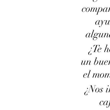
compar
ayu
algun
¿Te h
un bue
el mom
¿Nos i
ca