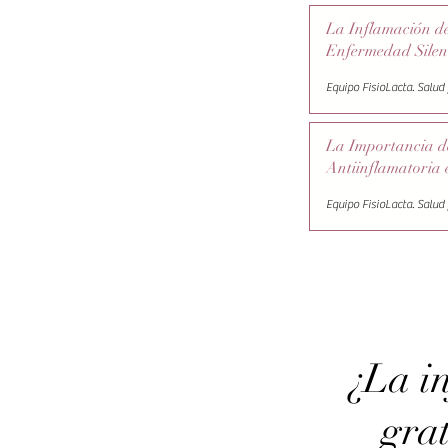
Vaca (APLV)
La Inflamación d
Enfermedad Silen
La Importancia de
Antiinflamatoria 
¿nos in
¿La i
gra