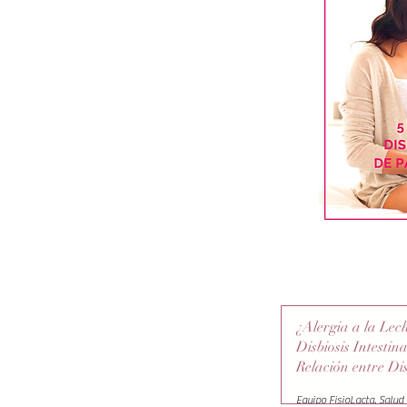
últi
¿Alergia a la Lec
Disbiosis Intestin
Relación entre Dis
Alergia a la Prot