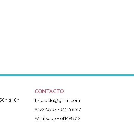
CONTACTO
:30h a 18h
fisiolacta@gmail.com
932223737 - 611498312
Whatsapp - 611498312