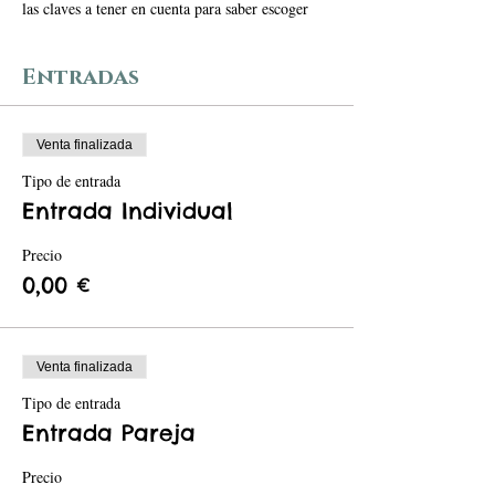
las claves a tener en cuenta para saber escoger
bien el portabebés más adecuado para ti y tu
bebé.
Entradas
¿Qué aprenderás en nuestro taller ?:
• ¿Qué es el porteo ergonómico.
• Como Portear de forma segura.
Venta finalizada
• Conocerás las ventajas y desventajas de los
Tipo de entrada
diferentes portabebés.
• Las claves para escoger su portabebés ideal.
Entrada Individual
• Como colocar un fular elástico con preanudado,
una bandolera y una mochila ergonómica.
Precio
0,00 €
Las plazas son limitadas.
Venta finalizada
Tipo de entrada
Entrada Pareja
Precio