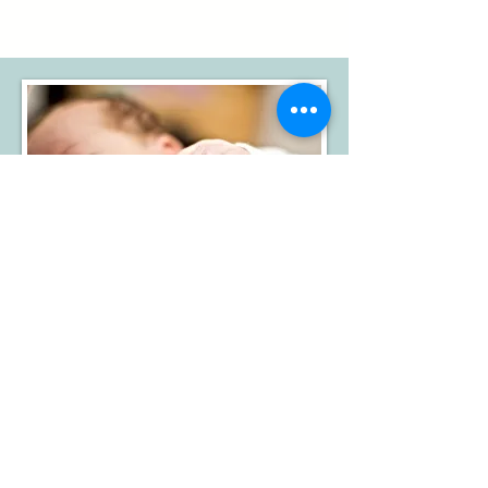
Valoración lactancia materna
Integrativa
90 minutos
90€ 1ª sesión
Presencial y online