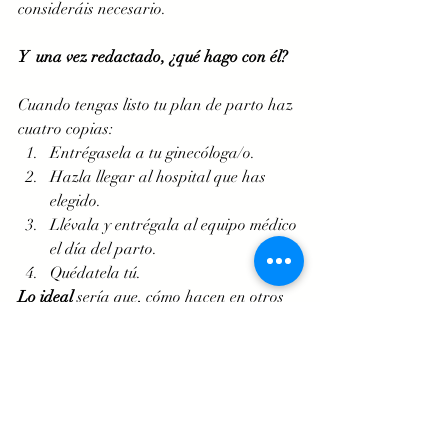
consideráis necesario.
Y  una vez redactado, ¿qué hago con él?
Cuando tengas listo tu plan de parto haz 
cuatro copias: 
Entrégasela a tu ginecóloga/o. 
Hazla llegar al hospital que has 
elegido.
Llévala y entrégala al equipo médico 
el día del parto. 
Quédatela tú.
Lo ideal
 sería que, cómo hacen en otros 
países, el plan de parto 
se entregara 
alrededor de la 
semana 30 de gestación
para que el hospital pueda estudiarlo y 
saber tus preferencias para ese día.  
Si estás pensando en empezar a 